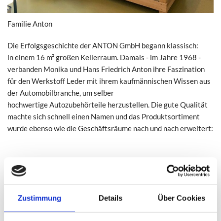
Familie Anton
Die Erfolgsgeschichte der ANTON GmbH begann klassisch:
in einem 16 m² großen Kellerraum. Damals - im Jahre 1968 -
verbanden Monika und Hans Friedrich Anton ihre Faszination
für den Werkstoff Leder mit ihrem kaufmännischen Wissen aus
der Automobilbranche, um selber
hochwertige Autozubehörteile herzustellen. Die gute Qualität
machte sich schnell einen Namen und das Produktsortiment
wurde ebenso wie die Geschäftsräume nach und nach erweitert:
1976 Ausbau der Produktionsfläche auf 100 m²
1981 Aufnahme der Artikelgruppe „Manicure-Etuis“ für
die heimische Solinger Stahlwaren-Industrie
Zustimmung
Details
Über Cookies
1988 Ausbau der Produktionsfläche auf 300 m² und
Umwandlung des Einzelunternehmens in eine GmbH